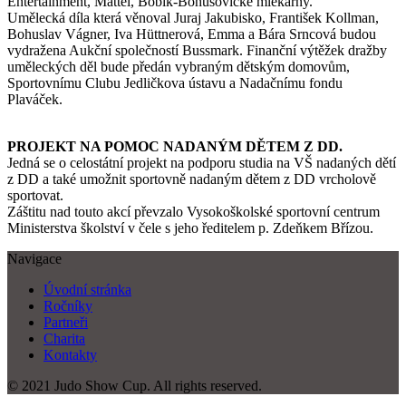
Entertainment, Mattel, Bobík-Bohušovické mlékárny.
Umělecká díla která věnoval Juraj Jakubisko, František Kollman,
Bohuslav Vágner, Iva Hüttnerová, Emma a Bára Srncová budou
vydražena Aukční společností Bussmark. Finanční výtěžek dražby
uměleckých děl bude předán vybraným dětským domovům,
Sportovnímu Clubu Jedličkova ústavu a Nadačnímu fondu
Plaváček.
PROJEKT NA POMOC NADANÝM DĚTEM Z DD.
Jedná se o celostátní projekt na podporu studia na VŠ nadaných dětí
z DD a také umožnit sportovně nadaným dětem z DD vrcholově
sportovat.
Záštitu nad touto akcí převzalo Vysokoškolské sportovní centrum
Ministerstva školství v čele s jeho ředitelem p. Zdeňkem Břízou.
Navigace
Úvodní stránka
Ročníky
Partneři
Charita
Kontakty
© 2021 Judo Show Cup. All rights reserved.